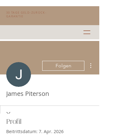
30 TAGE GELD-ZURÜCK-
GARANTIE
Weitere Optionen
Folgen
James Piterson
Profil
Beitrittsdatum: 7. Apr. 2026