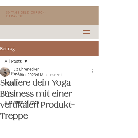
30 TAGE GELD-ZURÜCK-
GARANTIE
Beitrag
All Posts
Liz Ehrenecker
All Posts
5. März 2023
6 Min. Lesezeit
Skaliere dein Yoga
Yoga
Business mit einer
Mind
Business of Yoga
vertikalen Produkt-
Treppe