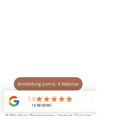
Anmeldung zum 0,- € Webinar
2. Hauptprodukt:
 Ist das 
Gruppen-
Mentoring
 der 
BoY Academy. 
Mein 
8-Wochen-Programm, indem Frauen 
Klarheit über ihre Karriere als 
Yogalehrerin oder Coach finden.  Ein 