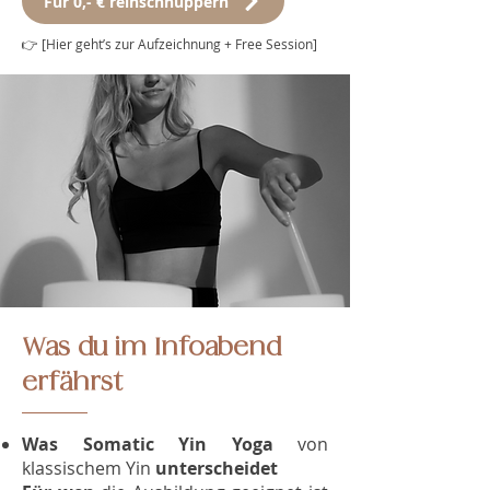
Für 0,- € reinschnuppern
👉 [Hier geht’s zur Aufzeichnung + Free Session]
Was du im Infoabend
erfährst
Was
Somatic Yin Yoga
von
klassischem Yin
unterscheidet