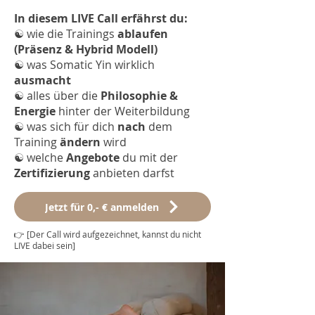
In diesem LIVE Call erfährst du:
☯︎
wie die Trainings
ablaufen
(Präsenz & Hybrid Modell)
☯︎
was Somatic Yin wirklich
ausmacht
☯︎
alles über die
Philosophie &
Energie
hinter der Weiterbildung
☯︎
was sich für dich
nach
dem
Training
ändern
wird
☯︎
welche
Angebote
du mit der
Zertifizierung
anbieten darfst
Jetzt für 0,- € anmelden
👉 [Der Call wird aufgezeichnet, kannst du nicht
LIVE dabei sein]