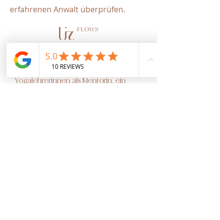
erfahrenen Anwalt überprüfen.
Als Yogalehrerin und Sinnfluencerin
begleite ich Dich auf Deiner
individuellen Yoga Reise & unterstütze
Yogalehrerinnen als Mentorin, ein
erfolgreiches Yoga Business
aufzubauen.
About Me
Online Yoga
Yoga Retreats
BoY Academy
Yoga Events