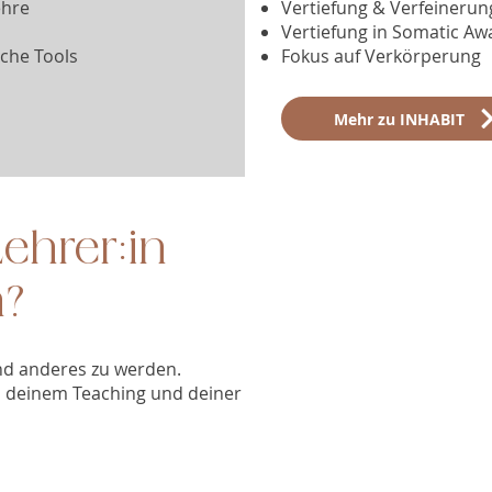
ehre
Vertiefung & Verfeinerung
Vertiefung in Somatic A
che Tools
Fokus auf Verkörperung
Mehr zu INHABIT
ehrer:in
n?
nd anderes zu werden.
, deinem Teaching und deiner