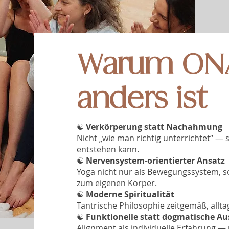
Warum ON
anders ist
☯︎
Verkörperung statt Nachahmung
Nicht „wie man richtig unterrichtet“ — 
entstehen kann.
☯︎
Nervensystem-orientierter Ansatz
Yoga nicht nur als Bewegungssystem, s
zum eigenen Körper.
☯︎
Moderne Spiritualität
Tantrische Philosophie zeitgemäß, allta
☯︎
Funktionelle statt dogmatische Au
Alignment als individuelle Erfahrung — 