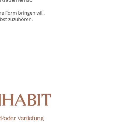
rtrauen lernst.
ne Form bringen will.
lbst zuzuhören.
NHABIT
d/oder Vertiefung