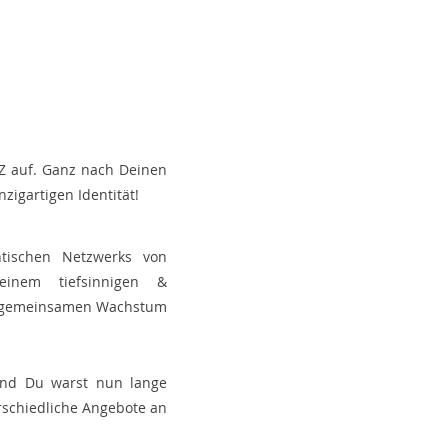
Z auf. Ganz nach Deinen
zigartigen Identität!
ntischen Netzwerks von
inem tiefsinnigen &
e gemeinsamen Wachstum
 und Du warst nun lange
rschiedliche Angebote an