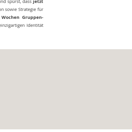
nd spürst, dass
jetzt
ion sowie Strategie für
Wochen Gruppen-
nzigartigen Identität