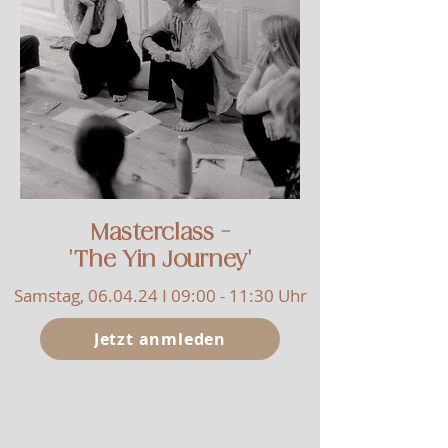
Masterclass -
'The Yin Journey'
Samstag, 06.04.24 I 09:00 - 11:30 Uhr
Jetzt anmleden