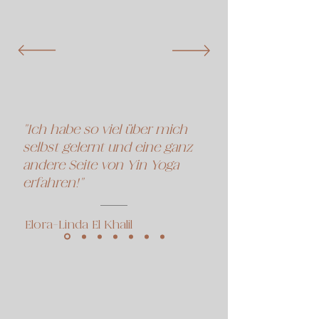
"Ich habe so viel über mich
selbst gelernt und eine ganz
andere Seite von Yin Yoga
erfahren!"
Elora-Linda El Khalil