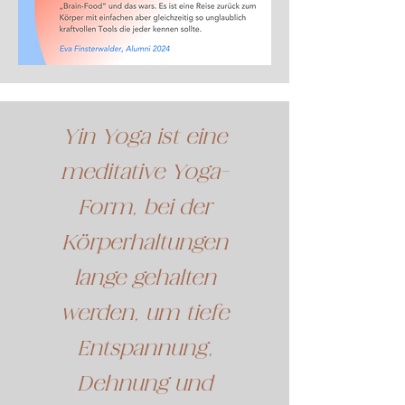
Yin Yoga ist eine
meditative Yoga-
Form, bei der
Körperhaltungen
lange gehalten
werden, um tiefe
Entspannung,
Dehnung und