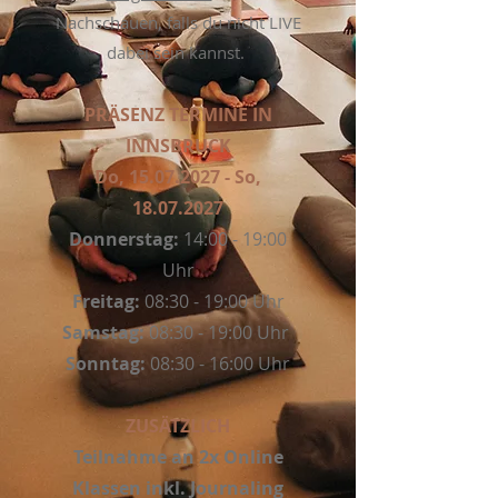
Nachschauen, falls du nicht LIVE
dabei sein kannst.
PRÄSENZ TERMINE IN
INNSBRUCK
Do,
15.07.2027
- So,
18.07.2027
Donnerstag:
14:00 - 19:00
Uhr
Freitag:
08:30 - 19:00 Uhr
Samstag:
08:30 - 19:00 Uhr
Sonntag:
08:30 - 16:00 Uhr
ZUSÄTZLICH
Teilnahme an 2x Online
Klassen inkl. Journaling