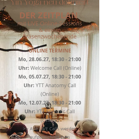
Yin Yoga neu definiert
DER ZEITPLAN
mit LIVE Online-Sessions
& einem
Präsenzwochenende
ONLINE TERMINE
Mo, 28.06.27, 18:30 - 21:00
Uhr:
Welcome Call (Online)
Mo, 05.07.27, 18:30 - 21:00
Uhr:
YTT Anatomy Call
(Online)
Mo, 12.07.27, 18:30 - 21:00
Uhr:
YTT Somatic Call
(Online)
>> Alle LIVE Calls werden
aufgezeichnet
zum