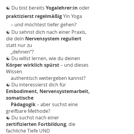
☯︎
Du bist bereits
Yogalehrer:in
oder
praktizierst regelmäßig
Yin Yoga
– und möchtest tiefer gehen?
☯︎
Du sehnst dich nach einer Praxis,
die dein
Nervensystem reguliert
statt nur zu
„dehnen“?
☯︎
Du willst lernen, wie du deinen
Körper wirklich spürst
– und dieses
Wissen
authentisch weitergeben kannst?
☯︎
Du interessierst dich für
Embodiment, Nervensystemarbeit,
somatische
Pädagogik
– aber suchst eine
greifbare Methode?
☯︎
Du suchst nach einer
zertifizierten Fortbildung
, die
fachliche Tiefe UND