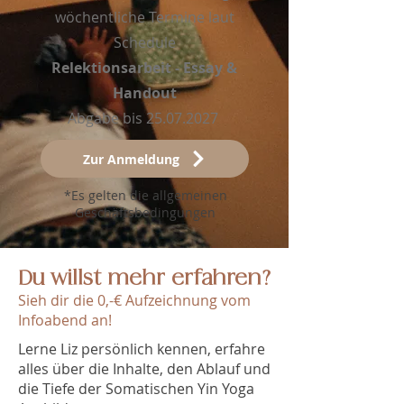
wöchentliche Termine laut
Schedule
Relektionsarbeit - Essay &
Handout
Abgabe bis
25.07.2027
Zur Anmeldung
*Es gelten die allgemeinen
Geschäftsbedingungen
Du willst mehr erfahren?
Sieh dir die 0,-€ Aufzeichnung vom
Infoabend an!
Lerne Liz persönlich kennen, erfahre
alles über die Inhalte, den Ablauf und
die Tiefe der Somatischen Yin Yoga