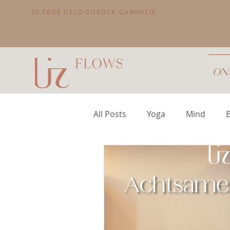
30 TAGE GELD-ZURÜCK-GARANTIE
ONA
All Posts
Yoga
Mind
B